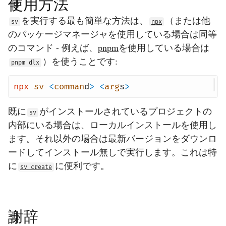
使用方法
を実行する最も簡単な方法は、
（または他
sv
npx
のパッケージマネージャを使用している場合は同等
のコマンド - 例えば、
pnpm
を使用している場合は
）を使うことです:
pnpm dlx
npx
sv
<
comman
d
>
<
arg
s
>
既に
がインストールされているプロジェクトの
sv
内部にいる場合は、ローカルインストールを使用し
ます。それ以外の場合は最新バージョンをダウンロ
ードしてインストール無しで実行します。これは特
に
に便利です。
sv create
謝辞