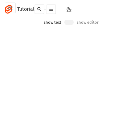
Basic Svelte
Reactivity
Inspecting state
solve
Tutorial
Toggle Vim mode
show text
show editor
src
App.svel
SEE ALSO
Docs
Svelte
Runes
$inspect
時間の経過とともに変化する状態の値
を追跡できることは、多くの場合便利
です。
今回は
関数内に
addNumber
ステートメントを追加
console.log
しました。ただし、ボタンをクリック
した後にDevコンソールを開くと、警
告と、メッセージを複製できなかった
というメッセージが表示されます。